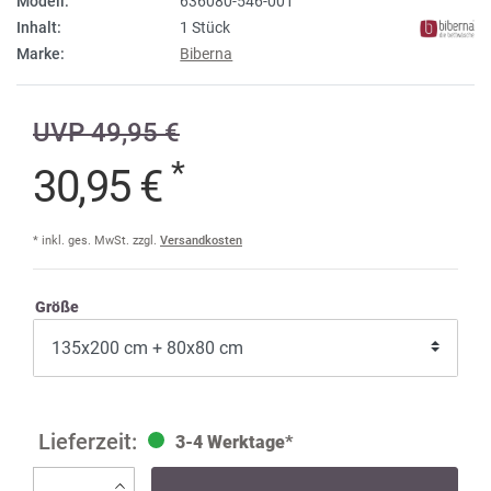
Modell:
636080-546-001
Inhalt:
1 Stück
Marke:
Biberna
UVP 49,95 €
*
30,95 €
* inkl. ges. MwSt. zzgl.
Versandkosten
Größe
3-4 Werktage*