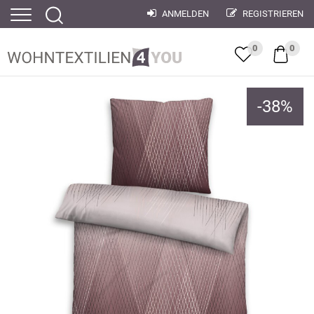
ANMELDEN
REGISTRIEREN
0
0
-
38
%