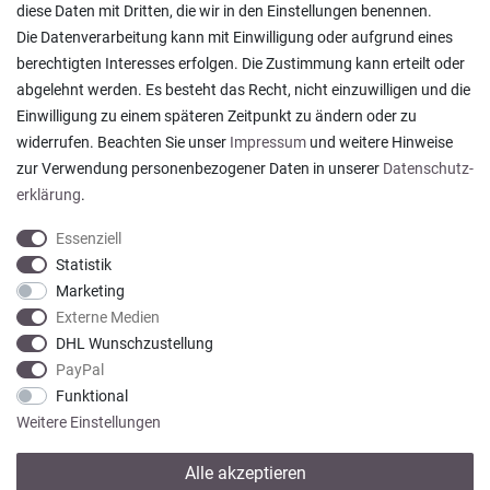
diese Daten mit Dritten, die wir in den Einstellungen benennen.
Die Datenverarbeitung kann mit Einwilligung oder aufgrund eines
berechtigten Interesses erfolgen. Die Zustimmung kann erteilt oder
abgelehnt werden. Es besteht das Recht, nicht einzuwilligen und die
Ein einfach toller Service - prompte Lieferung und
Einwilligung zu einem späteren Zeitpunkt zu ändern oder zu
sogar mit Pflegehinweis!
widerrufen. Beachten Sie unser
Impressum
und weitere Hinweise
Datum der Veröffentlichung: 05.08.2026
Datum der Kauferfahrung: 29.07.2026
zur Verwendung personenbezogener Daten in unserer
Daten­schutz­
erklärung
.
Essenziell
Statistik
Marketing
922 Bewertungen
Externe Medien
DHL Wunschzustellung
PayPal
Funktional
Weitere Einstellungen
Alle akzeptieren