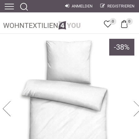
ANMELDEN
REGISTRIEREN
0
0
-
38
%