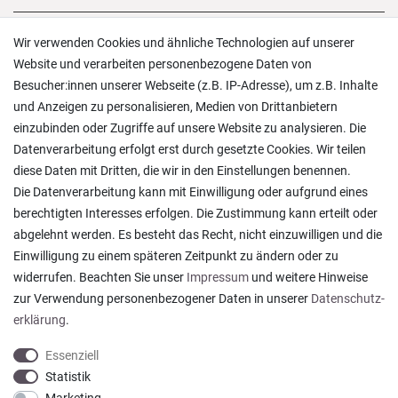
Versand und Zahlung
Wir verwenden Cookies und ähnliche Technologien auf unserer
Rücksendungen
Website und verarbeiten personenbezogene Daten von
Lieferung in die Schweiz
Besucher:innen unserer Webseite (z.B. IP-Adresse), um z.B. Inhalte
Pflegesymbole
und Anzeigen zu personalisieren, Medien von Drittanbietern
Lagerverkauf
einzubinden oder Zugriffe auf unsere Website zu analysieren. Die
Ratgeber & News
Datenverarbeitung erfolgt erst durch gesetzte Cookies. Wir teilen
diese Daten mit Dritten, die wir in den Einstellungen benennen.
Die Datenverarbeitung kann mit Einwilligung oder aufgrund eines
berechtigten Interesses erfolgen. Die Zustimmung kann erteilt oder
abgelehnt werden. Es besteht das Recht, nicht einzuwilligen und die
Ein einfach toller Service - prompte Lieferung und
Einwilligung zu einem späteren Zeitpunkt zu ändern oder zu
sogar mit Pflegehinweis!
widerrufen. Beachten Sie unser
Impressum
und weitere Hinweise
Datum der Veröffentlichung: 05.08.2026
Datum der Kauferfahrung: 29.07.2026
zur Verwendung personenbezogener Daten in unserer
Daten­schutz­
erklärung
.
Essenziell
Statistik