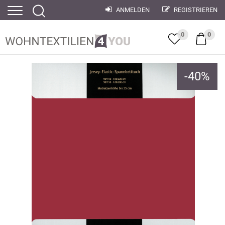
ANMELDEN
REGISTRIEREN
0
0
-
40
%