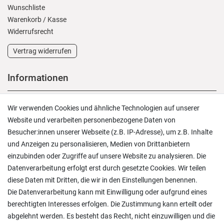
Wunschliste
Warenkorb
/
Kasse
Widerrufs­recht
Vertrag widerrufen
Informationen
Versand und Zahlung
Wir verwenden Cookies und ähnliche Technologien auf unserer
Rücksendungen
Website und verarbeiten personenbezogene Daten von
Lieferung in die Schweiz
Besucher:innen unserer Webseite (z.B. IP-Adresse), um z.B. Inhalte
Pflegesymbole
und Anzeigen zu personalisieren, Medien von Drittanbietern
Lagerverkauf
einzubinden oder Zugriffe auf unsere Website zu analysieren. Die
Ratgeber & News
Datenverarbeitung erfolgt erst durch gesetzte Cookies. Wir teilen
diese Daten mit Dritten, die wir in den Einstellungen benennen.
Die Datenverarbeitung kann mit Einwilligung oder aufgrund eines
berechtigten Interesses erfolgen. Die Zustimmung kann erteilt oder
abgelehnt werden. Es besteht das Recht, nicht einzuwilligen und die
Ein einfach toller Service - prompte Lieferung und