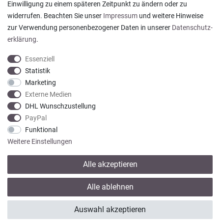
Einwilligung zu einem späteren Zeitpunkt zu ändern oder zu
sogar mit Pflegehinweis!
widerrufen. Beachten Sie unser
Impressum
und weitere Hinweise
Datum der Veröffentlichung: 05.08.2026
Datum der Kauferfahrung: 29.07.2026
zur Verwendung personenbezogener Daten in unserer
Daten­schutz­
erklärung
.
Essenziell
Statistik
Marketing
922 Bewertungen
Externe Medien
DHL Wunschzustellung
PayPal
Funktional
Weitere Einstellungen
Alle akzeptieren
* Alle Preise verstehen sich inkl. gesetzl. MwSt. zzgl.
Versandkosten
Alle ablehnen
© copyright 2013-2026 Wohntextilien4You GmbH / Alle Rechte vorbehalten /
Auswahl akzeptieren
Realisation
colornativ /