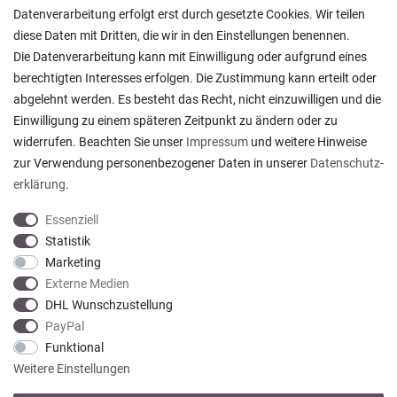
Ratgeber & News
Datenverarbeitung erfolgt erst durch gesetzte Cookies. Wir teilen
diese Daten mit Dritten, die wir in den Einstellungen benennen.
Die Datenverarbeitung kann mit Einwilligung oder aufgrund eines
berechtigten Interesses erfolgen. Die Zustimmung kann erteilt oder
abgelehnt werden. Es besteht das Recht, nicht einzuwilligen und die
Ein einfach toller Service - prompte Lieferung und
Einwilligung zu einem späteren Zeitpunkt zu ändern oder zu
sogar mit Pflegehinweis!
widerrufen. Beachten Sie unser
Impressum
und weitere Hinweise
Datum der Veröffentlichung: 05.08.2026
Datum der Kauferfahrung: 29.07.2026
zur Verwendung personenbezogener Daten in unserer
Daten­schutz­
erklärung
.
Essenziell
Statistik
Marketing
922 Bewertungen
Externe Medien
DHL Wunschzustellung
PayPal
Funktional
Weitere Einstellungen