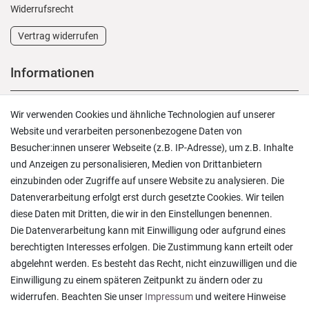
Widerrufs­recht
Vertrag widerrufen
Informationen
Versand und Zahlung
Wir verwenden Cookies und ähnliche Technologien auf unserer
Rücksendungen
Website und verarbeiten personenbezogene Daten von
Lieferung in die Schweiz
Besucher:innen unserer Webseite (z.B. IP-Adresse), um z.B. Inhalte
Pflegesymbole
und Anzeigen zu personalisieren, Medien von Drittanbietern
Lagerverkauf
einzubinden oder Zugriffe auf unsere Website zu analysieren. Die
Ratgeber & News
Datenverarbeitung erfolgt erst durch gesetzte Cookies. Wir teilen
diese Daten mit Dritten, die wir in den Einstellungen benennen.
Die Datenverarbeitung kann mit Einwilligung oder aufgrund eines
berechtigten Interesses erfolgen. Die Zustimmung kann erteilt oder
abgelehnt werden. Es besteht das Recht, nicht einzuwilligen und die
Ein einfach toller Service - prompte Lieferung und
Einwilligung zu einem späteren Zeitpunkt zu ändern oder zu
sogar mit Pflegehinweis!
widerrufen. Beachten Sie unser
Impressum
und weitere Hinweise
Datum der Veröffentlichung: 05.08.2026