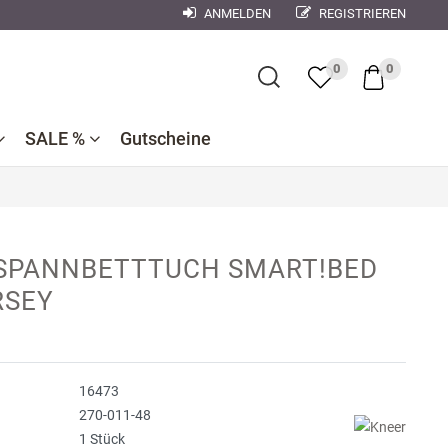
ANMELDEN
REGISTRIEREN
×
0
0
SALE %
Gutscheine
Bademantel
Bettwaren
Reduzierte
e
ner
Dekokissen
SPANNBETTTUCH SMART!BED
Badtextilien
Bettwäsche
nen
RSEY
se
Reduzierte
Bettlaken,
Küchentextilien
orse
Kinderbettwäsche
Spannbetttücher
Nachtwäsche
debach
Wohndecken
16473
ndman
270-011-48
1 Stück
n
r