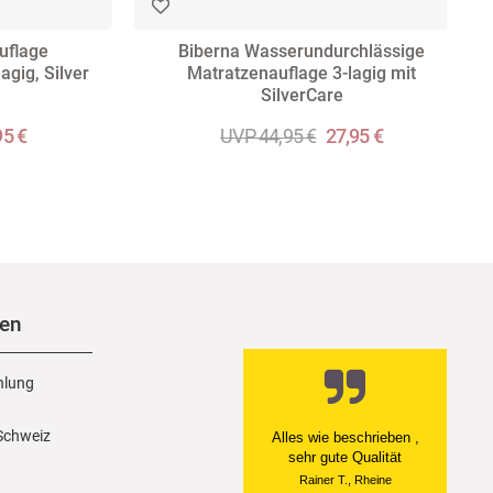
uflage
Biberna Wasserundurchlässige
agig, Silver
Matratzenauflage 3-lagig mit
SilverCare
95 €
UVP 44,95 €
27,95 €
nen
hlung
 Schweiz
Ein einfach toller Service
- prompte Lieferung und
sogar mit Pflegehinweis!