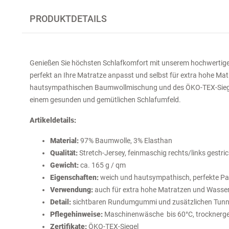
PRODUKTDETAILS
Genießen Sie höchsten Schlafkomfort mit unserem hochwertige
perfekt an Ihre Matratze anpasst und selbst für extra hohe Mat
hautsympathischen Baumwollmischung und des ÖKO-TEX-Siegel
einem gesunden und gemütlichen Schlafumfeld.
Artikeldetails:
Material:
97% Baumwolle, 3% Elasthan
Qualität:
Stretch-Jersey, feinmaschig rechts/links gestric
Gewicht:
ca. 165 g / qm
Eigenschaften:
weich und hautsympathisch, perfekte P
Verwendung:
auch für extra hohe Matratzen und Wasser
Detail:
sichtbaren Rundumgummi und zusätzlichen Tunn
Pflegehinweise:
Maschinenwäsche bis 60°C, trocknerge
Zertifikate:
ÖKO-TEX-Siegel