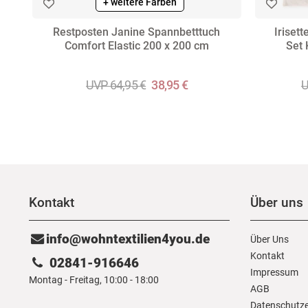
+ weitere Farben
Restposten Janine Spannbetttuch
Iriset
Comfort Elastic 200 x 200 cm
Set 
UVP 64,95 €
38,95 €
U
Kontakt
Über uns
info@wohntextilien4you.de
Über Uns
Kontakt
02841-916646
Impressum
Montag - Freitag, 10:00 - 18:00
AGB
Daten­schutz­