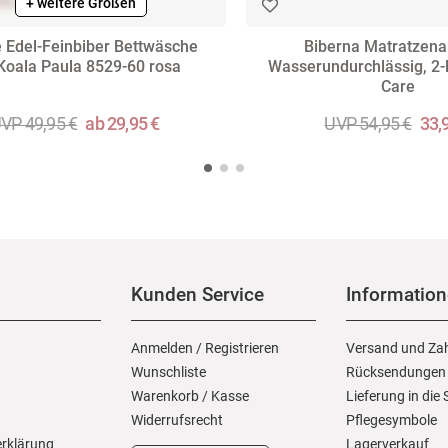
+ weitere Größen
te Edel-Feinbiber Bettwäsche
Biberna Matratzena
Koala Paula 8529-60 rosa
Wasserundurchlässig, 2-l
Care
VP 49,95 €
ab 29,95 €
UVP 54,95 €
33,
Kunden Service
Informatio
Anmelden
/
Registrieren
Versand und Za
Wunschliste
Rücksendungen
Warenkorb
/
Kasse
Lieferung in die
Widerrufs­recht
Pflegesymbole
erklärung
Lagerverkauf