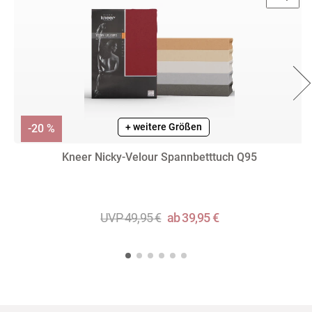
+ weitere Farben
+ weitere Größen
-20 %
Kneer Nicky-Velour Spannbetttuch Q95
UVP 49,95 €
ab 39,95 €