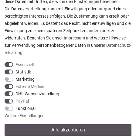
diese Daten mit Dritten, die wir in den Einstellungen benennen.
Die Datenverarbeitung kann mit Einwilligung oder aufgrund eines
berechtigten Interesses erfolgen. Die Zustimmung kann erteilt oder
abgelehnt werden. Es besteht das Recht, nicht einzuwilligen und die
Ein einfach toller Service - prompte Lieferung und
Einwilligung zu einem späteren Zeitpunkt zu ändern oder zu
sogar mit Pflegehinweis!
widerrufen. Beachten Sie unser
Impressum
und weitere Hinweise
Datum der Veröffentlichung: 05.08.2026
Datum der Kauferfahrung: 29.07.2026
zur Verwendung personenbezogener Daten in unserer
Daten­schutz­
erklärung
.
Essenziell
Statistik
Marketing
922 Bewertungen
Externe Medien
DHL Wunschzustellung
PayPal
Funktional
Weitere Einstellungen
Alle akzeptieren