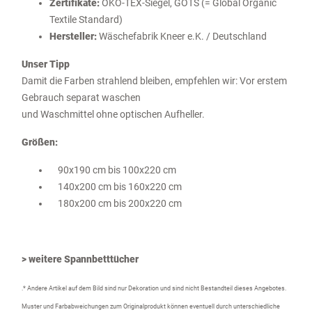
Zertifikate:
ÖKO-TEX-Siegel, GOTS (= Global Organic
Textile Standard)
Hersteller:
Wäschefabrik Kneer e.K. / Deutschland
Unser Tipp
Damit die Farben strahlend bleiben, empfehlen wir: Vor erstem
Gebrauch separat waschen
und Waschmittel ohne optischen Aufheller.
Größen:
90x190 cm bis 100x220 cm
140x200 cm bis 160x220 cm
180x200 cm bis 200x220 cm
> weitere Spannbetttücher
.* Andere Artikel auf dem Bild sind nur Dekoration und sind nicht Bestandteil dieses Angebotes.
Muster und Farbabweichungen zum Originalprodukt können eventuell durch unterschiedliche