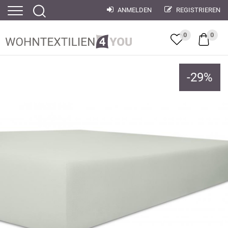
ANMELDEN
REGISTRIEREN
0
0
-
29
%