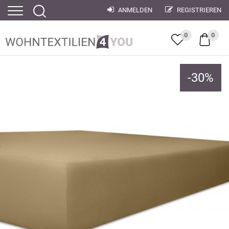
ANMELDEN
REGISTRIEREN
0
0
-
30
%