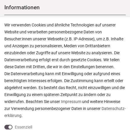
Informationen
Versand und Zahlung
Wir verwenden Cookies und ähnliche Technologien auf unserer
Rücksendungen
Website und verarbeiten personenbezogene Daten von
Lieferung in die Schweiz
Besucher:innen unserer Webseite (z.B. IP-Adresse), um z.B. Inhalte
Pflegesymbole
und Anzeigen zu personalisieren, Medien von Drittanbietern
Lagerverkauf
einzubinden oder Zugriffe auf unsere Website zu analysieren. Die
Ratgeber & News
Datenverarbeitung erfolgt erst durch gesetzte Cookies. Wir teilen
diese Daten mit Dritten, die wir in den Einstellungen benennen.
Die Datenverarbeitung kann mit Einwilligung oder aufgrund eines
berechtigten Interesses erfolgen. Die Zustimmung kann erteilt oder
abgelehnt werden. Es besteht das Recht, nicht einzuwilligen und die
Alles wie beschrieben , sehr gute Qualität
Einwilligung zu einem späteren Zeitpunkt zu ändern oder zu
Rainer T., Rheine
widerrufen. Beachten Sie unser
Impressum
und weitere Hinweise
Datum der Veröffentlichung: 06.08.2026
Datum der Kauferfahrung: 27.07.2026
zur Verwendung personenbezogener Daten in unserer
Daten­schutz­
erklärung
.
Essenziell