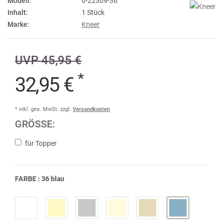
Modell:
0-22309-36
Inhalt:
1 Stück
Marke:
Kneer
UVP 45,95 €
*
32,95 €
* inkl. ges. MwSt. zzgl.
Versandkosten
GRÖSSE:
für Topper
FARBE :
36 blau