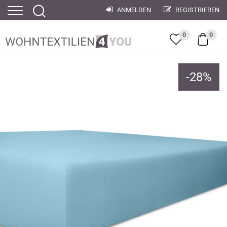
ANMELDEN
REGISTRIEREN
0
0
-
28
%