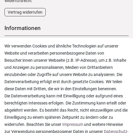
Widerrufs­recht
Vertrag widerrufen
Informationen
Versand und Zahlung
Wir verwenden Cookies und ähnliche Technologien auf unserer
Rücksendungen
Website und verarbeiten personenbezogene Daten von
Lieferung in die Schweiz
Besucher:innen unserer Webseite (z.B. IP-Adresse), um z.B. Inhalte
Pflegesymbole
und Anzeigen zu personalisieren, Medien von Drittanbietern
Lagerverkauf
einzubinden oder Zugriffe auf unsere Website zu analysieren. Die
Ratgeber & News
Datenverarbeitung erfolgt erst durch gesetzte Cookies. Wir teilen
diese Daten mit Dritten, die wir in den Einstellungen benennen.
Die Datenverarbeitung kann mit Einwilligung oder aufgrund eines
berechtigten Interesses erfolgen. Die Zustimmung kann erteilt oder
abgelehnt werden. Es besteht das Recht, nicht einzuwilligen und die
Alles wie beschrieben , sehr gute Qualität
Einwilligung zu einem späteren Zeitpunkt zu ändern oder zu
Rainer T., Rheine
widerrufen. Beachten Sie unser
Impressum
und weitere Hinweise
Datum der Veröffentlichung: 06.08.2026
Datum der Kauferfahrung: 27.07.2026
zur Verwendung personenbezogener Daten in unserer
Daten­schutz­