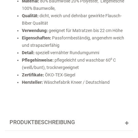
Material:
80% Baumwolle 20% Polyester, Liegeflesche
100% Baumwolle,
Qualität:
dicht, weich und dehnbar gewirkte Flausch-
Biber Qualität
Verwendung:
geeignet für Matratzen bis 22 cm Höhe
Eigenschaften:
Passformbeständig, angenehm weich
und strapazierfähig
Detail:
speziell vernähter Rundumgummi
Pflegehinweise:
pflegeleicht und waschbar 60⁰ C
(weiß/bunt), trocknergeeignet
Zertifikate:
ÖKO-TEX-Siegel
Hersteller:
Wäschefabrik Kneer / Deutschland
PRODUKTBESCHREIBUNG