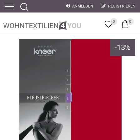
ANMELDEN
REGISTRIEREN
0
0
-
13
%