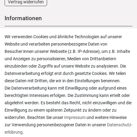
Vertrag widerrufen
Informationen
Versand und Zahlung
Wir verwenden Cookies und ähnliche Technologien auf unserer
Rücksendungen
Website und verarbeiten personenbezogene Daten von
Lieferung in die Schweiz
Besucher:innen unserer Webseite (z.B. IP-Adresse), um z.B. Inhalte
Pflegesymbole
und Anzeigen zu personalisieren, Medien von Drittanbietern
Lagerverkauf
einzubinden oder Zugriffe auf unsere Website zu analysieren. Die
Ratgeber & News
Datenverarbeitung erfolgt erst durch gesetzte Cookies. Wir teilen
diese Daten mit Dritten, die wir in den Einstellungen benennen.
Die Datenverarbeitung kann mit Einwilligung oder aufgrund eines
berechtigten Interesses erfolgen. Die Zustimmung kann erteilt oder
abgelehnt werden. Es besteht das Recht, nicht einzuwilligen und die
Ein einfach toller Service - prompte Lieferung und
Einwilligung zu einem späteren Zeitpunkt zu ändern oder zu
sogar mit Pflegehinweis!
widerrufen. Beachten Sie unser
Impressum
und weitere Hinweise
Datum der Veröffentlichung: 05.08.2026
Datum der Kauferfahrung: 29.07.2026
zur Verwendung personenbezogener Daten in unserer
Daten­schutz­
erklärung
.