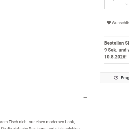
Wunschli
Bestellen S
8 Sek.
und w
10.8.2026!
Frag
Ihrem Tisch nicht nur einen modernen Look,
ie die einfache Reinigung und die langlebige