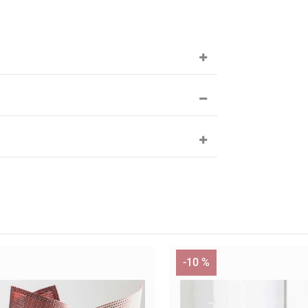
-10 %