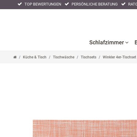
TOP BEWERTUNGEN
PERSÖNLICHE BERATUNG
RATG
Schlafzimmer
Küche & Tisch
Tischwäsche
Tischsets
Winkler 4er-Tischse
Bettlaken
Kissenbezüge
Nackenstüt
Bettwaren
Nachtwäsche
Tagesdeck
Bettwäsche