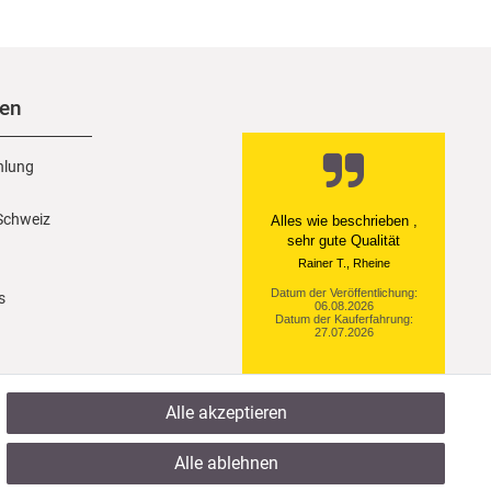
nen
hlung
 Schweiz
Ein einfach toller Service
- prompte Lieferung und
sogar mit Pflegehinweis!
Datum der Veröffentlichung:
s
05.08.2026
Datum der Kauferfahrung:
29.07.2026
Alle akzeptieren
922 Bewertungen
Alle ablehnen