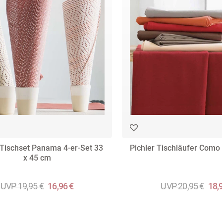
 Tischset Panama 4-er-Set 33
Pichler Tischläufer Como
x 45 cm
UVP 19,95 €
16,96 €
UVP 20,95 €
18,