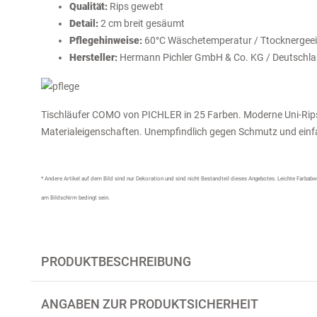
Qualität:
Rips gewebt
Detail:
2 cm breit gesäumt
Pflegehinweise:
60°C Wäschetemperatur / Ttocknergee
Hersteller:
Hermann Pichler GmbH & Co. KG / Deutschl
Tischläufer COMO von PICHLER in 25 Farben. Moderne Uni-Rip
Materialeigenschaften. Unempfindlich gegen Schmutz und einf
* Andere Artikel auf dem Bild sind nur Dekoration und sind nicht Bestandteil dieses Angebotes.
Leichte Farbabwe
am Bildschirm bedingt sein.
PRODUKTBESCHREIBUNG
ANGABEN ZUR PRODUKTSICHERHEIT