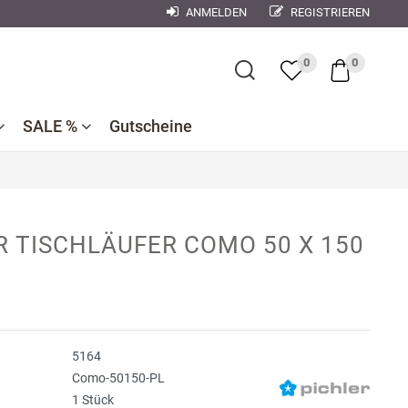
ANMELDEN
REGISTRIEREN
×
0
0
SALE %
Gutscheine
Bademantel
Bettwaren
Reduzierte
e
ner
Dekokissen
R TISCHLÄUFER COMO 50 X 150
Badtextilien
Bettwäsche
nen
se
Reduzierte
Bettlaken,
Küchentextilien
orse
Kinderbettwäsche
Spannbetttücher
Nachtwäsche
debach
Wohndecken
5164
ndman
Como-50150-PL
1 Stück
n
r