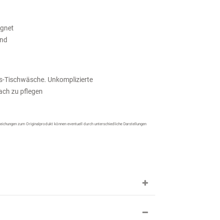
ignet
and
s-Tischwäsche. Unkomplizierte
ach zu pflegen
ichungen zum Originalprodukt können eventuell durch unterschiedliche Darstellungen