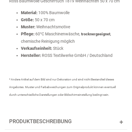
Ross Baumwolle Geschirrtuch 1819 Weihnachten 50 x 70 cm
Material:
100% Baumwolle
Größe:
50 x 70 cm
Muster:
Weihnachtsmotive
Pflege:
60°C Maschinenwäsche,
,
trocknergeeignet
chemische Reinigung möglich
Verkaufseinheit
:
Stück
Hersteller:
ROSS Textilwerke GmbH / Deutschland
* Andere Artikel auf dem Bild sind nur Dekoration und sind nicht Bestandteil dieses
Angebotes. Muster und Farbabweichungen zum Originalprodukt können eventuell
durch unterschiedliche Darstellungen oder Bildschirmeinstellung bedingt sein.
PRODUKTBESCHREIBUNG