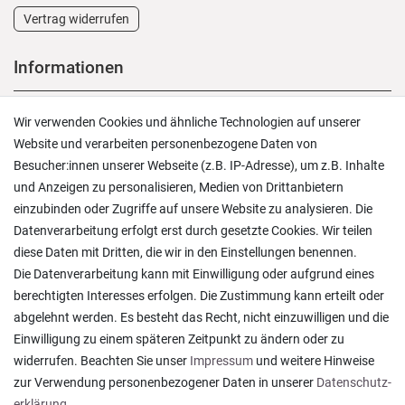
Vertrag widerrufen
Informationen
Versand und Zahlung
Wir verwenden Cookies und ähnliche Technologien auf unserer
Rücksendungen
Website und verarbeiten personenbezogene Daten von
Lieferung in die Schweiz
Besucher:innen unserer Webseite (z.B. IP-Adresse), um z.B. Inhalte
Pflegesymbole
und Anzeigen zu personalisieren, Medien von Drittanbietern
Lagerverkauf
einzubinden oder Zugriffe auf unsere Website zu analysieren. Die
Ratgeber & News
Datenverarbeitung erfolgt erst durch gesetzte Cookies. Wir teilen
diese Daten mit Dritten, die wir in den Einstellungen benennen.
Die Datenverarbeitung kann mit Einwilligung oder aufgrund eines
berechtigten Interesses erfolgen. Die Zustimmung kann erteilt oder
abgelehnt werden. Es besteht das Recht, nicht einzuwilligen und die
Ein einfach toller Service - prompte Lieferung und
Einwilligung zu einem späteren Zeitpunkt zu ändern oder zu
sogar mit Pflegehinweis!
widerrufen. Beachten Sie unser
Impressum
und weitere Hinweise
Datum der Veröffentlichung: 05.08.2026
Datum der Kauferfahrung: 29.07.2026
zur Verwendung personenbezogener Daten in unserer
Daten­schutz­
erklärung
.