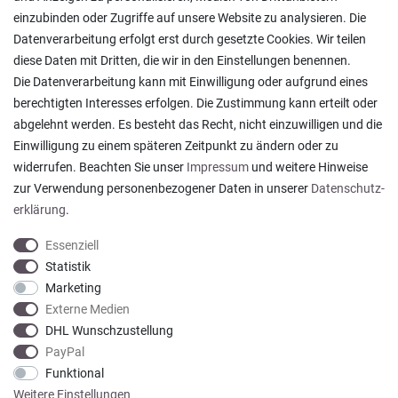
Lagerverkauf
einzubinden oder Zugriffe auf unsere Website zu analysieren. Die
Ratgeber & News
Datenverarbeitung erfolgt erst durch gesetzte Cookies. Wir teilen
diese Daten mit Dritten, die wir in den Einstellungen benennen.
Die Datenverarbeitung kann mit Einwilligung oder aufgrund eines
berechtigten Interesses erfolgen. Die Zustimmung kann erteilt oder
abgelehnt werden. Es besteht das Recht, nicht einzuwilligen und die
Ein einfach toller Service - prompte Lieferung und
Einwilligung zu einem späteren Zeitpunkt zu ändern oder zu
sogar mit Pflegehinweis!
widerrufen. Beachten Sie unser
Impressum
und weitere Hinweise
Datum der Veröffentlichung: 05.08.2026
Datum der Kauferfahrung: 29.07.2026
zur Verwendung personenbezogener Daten in unserer
Daten­schutz­
erklärung
.
Essenziell
Statistik
Marketing
922 Bewertungen
Externe Medien
DHL Wunschzustellung
PayPal
Funktional
Weitere Einstellungen