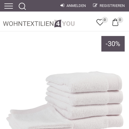
ANMELDEN
REGISTRIEREN
0
0
-
30
%