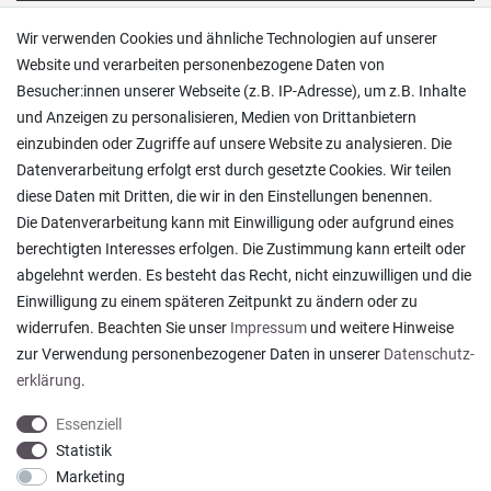
Versand und Zahlung
Wir verwenden Cookies und ähnliche Technologien auf unserer
Rücksendungen
Website und verarbeiten personenbezogene Daten von
Lieferung in die Schweiz
Besucher:innen unserer Webseite (z.B. IP-Adresse), um z.B. Inhalte
Pflegesymbole
und Anzeigen zu personalisieren, Medien von Drittanbietern
Lagerverkauf
einzubinden oder Zugriffe auf unsere Website zu analysieren. Die
Ratgeber & News
Datenverarbeitung erfolgt erst durch gesetzte Cookies. Wir teilen
diese Daten mit Dritten, die wir in den Einstellungen benennen.
Die Datenverarbeitung kann mit Einwilligung oder aufgrund eines
berechtigten Interesses erfolgen. Die Zustimmung kann erteilt oder
abgelehnt werden. Es besteht das Recht, nicht einzuwilligen und die
Alles wie beschrieben , sehr gute Qualität
Einwilligung zu einem späteren Zeitpunkt zu ändern oder zu
Rainer T., Rheine
widerrufen. Beachten Sie unser
Impressum
und weitere Hinweise
Datum der Veröffentlichung: 06.08.2026
Datum der Kauferfahrung: 27.07.2026
zur Verwendung personenbezogener Daten in unserer
Daten­schutz­
erklärung
.
Essenziell
Statistik
Marketing