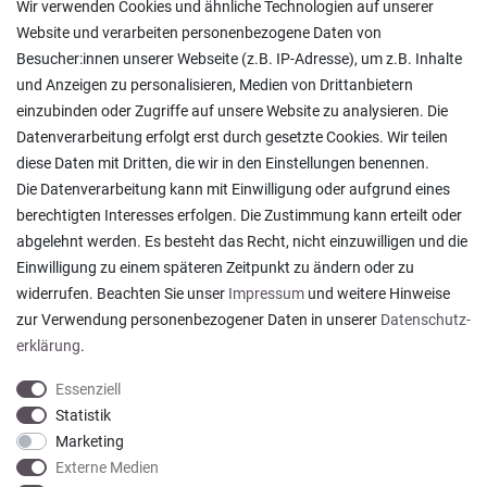
Wir verwenden Cookies und ähnliche Technologien auf unserer
Rücksendungen
Website und verarbeiten personenbezogene Daten von
Lieferung in die Schweiz
Besucher:innen unserer Webseite (z.B. IP-Adresse), um z.B. Inhalte
Pflegesymbole
und Anzeigen zu personalisieren, Medien von Drittanbietern
Lagerverkauf
einzubinden oder Zugriffe auf unsere Website zu analysieren. Die
Ratgeber & News
Datenverarbeitung erfolgt erst durch gesetzte Cookies. Wir teilen
diese Daten mit Dritten, die wir in den Einstellungen benennen.
Die Datenverarbeitung kann mit Einwilligung oder aufgrund eines
berechtigten Interesses erfolgen. Die Zustimmung kann erteilt oder
abgelehnt werden. Es besteht das Recht, nicht einzuwilligen und die
Ein einfach toller Service - prompte Lieferung und
Einwilligung zu einem späteren Zeitpunkt zu ändern oder zu
sogar mit Pflegehinweis!
widerrufen. Beachten Sie unser
Impressum
und weitere Hinweise
Datum der Veröffentlichung: 05.08.2026
Datum der Kauferfahrung: 29.07.2026
zur Verwendung personenbezogener Daten in unserer
Daten­schutz­
erklärung
.
Essenziell
Statistik
Marketing
921 Bewertungen
Externe Medien