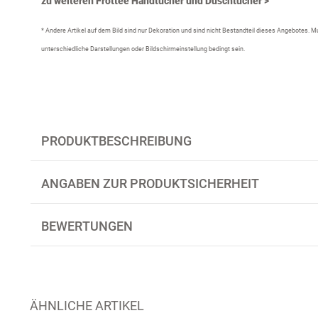
zu weiteren Frottee Handtücher und Duschtücher >
* Andere Artikel auf dem Bild sind nur Dekoration und sind nicht Bestandteil dieses Angebotes.
unterschiedliche Darstellungen oder Bildschirmeinstellung bedingt sein.
PRODUKTBESCHREIBUNG
ANGABEN ZUR PRODUKTSICHERHEIT
BEWERTUNGEN
ÄHNLICHE ARTIKEL