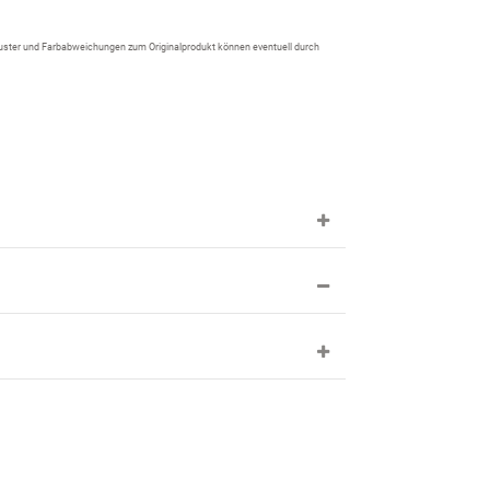
 Muster und Farbabweichungen zum Originalprodukt können eventuell durch