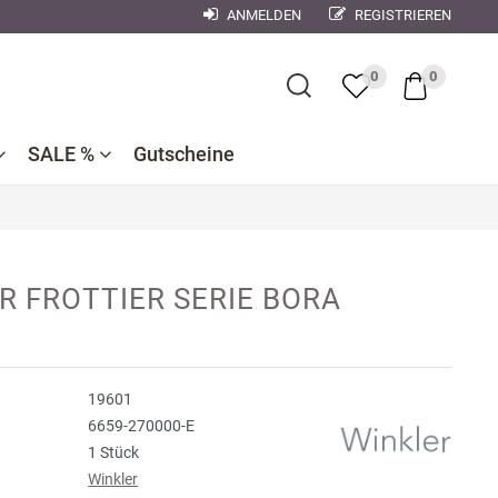
ANMELDEN
REGISTRIEREN
×
0
0
SALE %
Gutscheine
Bademantel
Bettwaren
Reduzierte
e
ner
Dekokissen
R FROTTIER SERIE BORA
Badtextilien
Bettwäsche
nen
se
Reduzierte
Bettlaken,
Küchentextilien
orse
Kinderbettwäsche
Spannbetttücher
19601
Nachtwäsche
debach
Wohndecken
6659-270000-E
ndman
1 Stück
Winkler
n
r