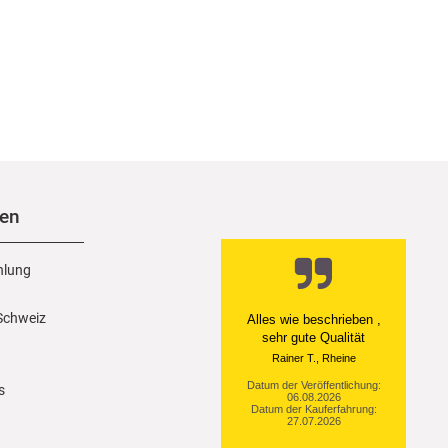
nen
hlung
 Schweiz
Ein einfach toller Service
- prompte Lieferung und
sogar mit Pflegehinweis!
Datum der Veröffentlichung:
s
05.08.2026
Datum der Kauferfahrung:
29.07.2026