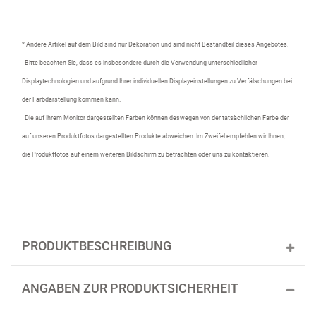
* Andere Artikel auf dem Bild sind nur Dekoration und sind nicht Bestandteil dieses Angebotes.
Bitte beachten Sie, dass es insbesondere durch die Verwendung unterschiedlicher
Displaytechnologien und aufgrund Ihrer individuellen Displayeinstellungen zu Verfälschungen bei
der Farbdarstellung kommen kann.
Die auf Ihrem Monitor dargestellten Farben können deswegen von der tatsächlichen Farbe der
auf unseren Produktfotos dargestellten Produkte abweichen. Im Zweifel empfehlen wir Ihnen,
die Produktfotos auf einem weiteren Bildschirm zu betrachten oder uns zu kontaktieren.
PRODUKTBESCHREIBUNG
ANGABEN ZUR PRODUKTSICHERHEIT