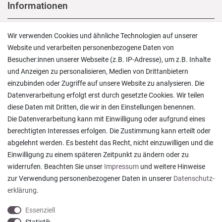
Informationen
Versand und Zahlung
Wir verwenden Cookies und ähnliche Technologien auf unserer
Rücksendungen
Website und verarbeiten personenbezogene Daten von
Lieferung in die Schweiz
Besucher:innen unserer Webseite (z.B. IP-Adresse), um z.B. Inhalte
Pflegesymbole
und Anzeigen zu personalisieren, Medien von Drittanbietern
Lagerverkauf
einzubinden oder Zugriffe auf unsere Website zu analysieren. Die
Ratgeber & News
Datenverarbeitung erfolgt erst durch gesetzte Cookies. Wir teilen
diese Daten mit Dritten, die wir in den Einstellungen benennen.
Die Datenverarbeitung kann mit Einwilligung oder aufgrund eines
berechtigten Interesses erfolgen. Die Zustimmung kann erteilt oder
abgelehnt werden. Es besteht das Recht, nicht einzuwilligen und die
Ein einfach toller Service - prompte Lieferung und
Einwilligung zu einem späteren Zeitpunkt zu ändern oder zu
sogar mit Pflegehinweis!
widerrufen. Beachten Sie unser
Impressum
und weitere Hinweise
Datum der Veröffentlichung: 05.08.2026
Datum der Kauferfahrung: 29.07.2026
zur Verwendung personenbezogener Daten in unserer
Daten­schutz­
erklärung
.
Essenziell