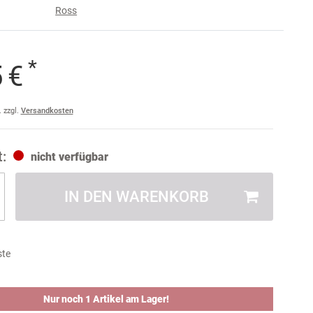
Ross
e
raise
*
5 €
am
a
. zzgl.
Versandkosten
ler
ult
nicht verfügbar
IN DEN WARENKORB
ste
Nur noch 1 Artikel am Lager!