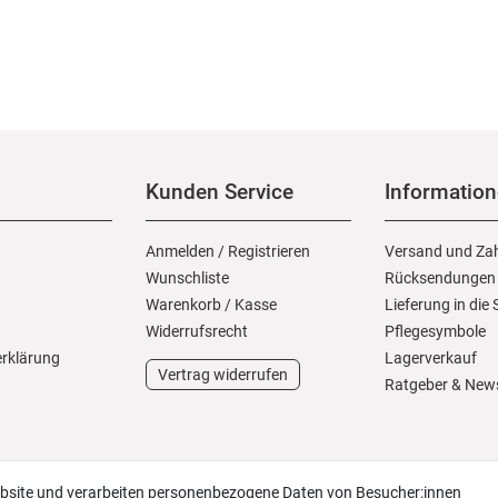
Kunden Service
Informatio
Anmelden
/
Registrieren
Versand und Za
Wunschliste
Rücksendungen
Warenkorb
/
Kasse
Lieferung in die
Widerrufs­recht
Pflegesymbole
erklärung
Lagerverkauf
Vertrag widerrufen
Ratgeber & New
ebsite und verarbeiten personenbezogene Daten von Besucher:innen