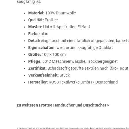
saugfähig ist.
Material:
100% Baumwolle
Qualität:
Frottee
Muster:
Uni mit Applikation Elefant
Farbe:
blau
Detail:
eingefasst mit einer farblich abgepassten, karie
Eigenschaften:
weiche und saugfähige Qualität
Größe:
100 x 100 cm
Pflege:
60°C Maschinenwäsche, Trocknergeeignet
Zertifikat:
Schadstoff geprüfte Textilien nach Öko-Tex S
Verkaufseinheit:
Stück
Hersteller:
ROSS Textilwerke GmbH / Deutschland
zu weiteren Frottee Handtücher und Duschtücher >
* Andere Artikel auf dem Bild sind nur Dekoration und sind nicht Bestandteil dieses Angebotes.