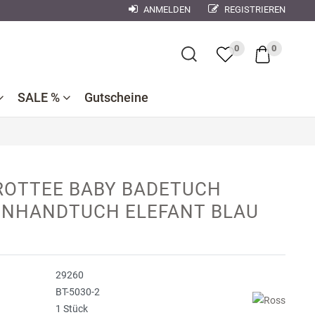
ANMELDEN
REGISTRIEREN
×
0
0
SALE %
Gutscheine
Bademantel
Bettwaren
Reduzierte
e
ner
Dekokissen
ROTTEE BABY BADETUCH
Badtextilien
Bettwäsche
nen
NHANDTUCH ELEFANT BLAU
se
Reduzierte
Bettlaken,
Küchentextilien
orse
Kinderbettwäsche
Spannbetttücher
Nachtwäsche
debach
Wohndecken
29260
ndman
BT-5030-2
1 Stück
n
r