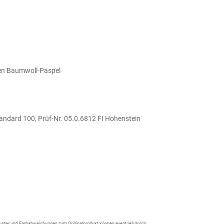
rten Baumwoll-Paspel
tandard 100, Prüf-Nr. 05.0.6812 FI Hohenstein
 Muster und Farbabweichungen zum Originalprodukt können eventuell durch