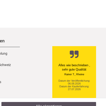
nen
hlung
 Schweiz
Alles wie beschrieben ,
sehr gute Qualität
Rainer T., Rheine
Datum der Veröffentlichung:
s
06.08.2026
Datum der Kauferfahrung:
27.07.2026