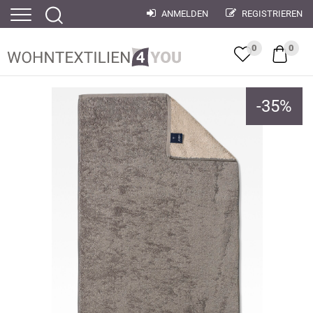
ANMELDEN
REGISTRIEREN
0
0
-
35
%