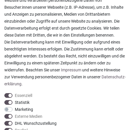
Website und verarbeiten personenbezogene Daten von
Lieferung in die Schweiz
Besucher:innen unserer Webseite (z.B. IP-Adresse), um z.B. Inhalte
Pflegesymbole
und Anzeigen zu personalisieren, Medien von Drittanbietern
Lagerverkauf
einzubinden oder Zugriffe auf unsere Website zu analysieren. Die
Ratgeber & News
Datenverarbeitung erfolgt erst durch gesetzte Cookies. Wir teilen
diese Daten mit Dritten, die wir in den Einstellungen benennen.
Die Datenverarbeitung kann mit Einwilligung oder aufgrund eines
berechtigten Interesses erfolgen. Die Zustimmung kann erteilt oder
abgelehnt werden. Es besteht das Recht, nicht einzuwilligen und die
Ein einfach toller Service - prompte Lieferung und
Einwilligung zu einem späteren Zeitpunkt zu ändern oder zu
sogar mit Pflegehinweis!
widerrufen. Beachten Sie unser
Impressum
und weitere Hinweise
Datum der Veröffentlichung: 05.08.2026
Datum der Kauferfahrung: 29.07.2026
zur Verwendung personenbezogener Daten in unserer
Daten­schutz­
erklärung
.
Essenziell
Statistik
Marketing
922 Bewertungen
Externe Medien
DHL Wunschzustellung