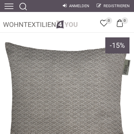
ANMELDEN
REGISTRIEREN
0
0
-
15
%