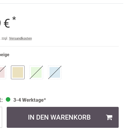
e
*
9 €
raise
am
. zzgl.
Versandkosten
a
ler
beige
ult
3-4 Werktage*
IN DEN WARENKORB