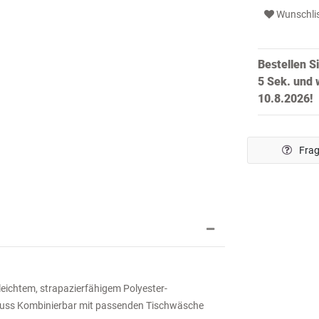
Wunschli
Bestellen S
5 Sek.
und w
10.8.2026!
Frag
eichtem, strapazierfähigem Polyester-
hluss Kombinierbar mit passenden Tischwäsche