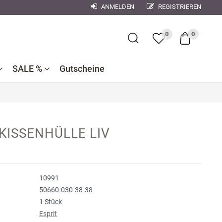
ANMELDEN
REGISTRIEREN
×
0
0
SALE %
Gutscheine
Bademantel
Bettwaren
Reduzierte
e
ner
Dekokissen
 KISSENHÜLLE LIV
Badtextilien
Bettwäsche
nen
se
Reduzierte
Bettlaken,
Küchentextilien
orse
Kinderbettwäsche
Spannbetttücher
10991
Nachtwäsche
debach
Wohndecken
50660-030-38-38
ndman
1 Stück
Esprit
n
r