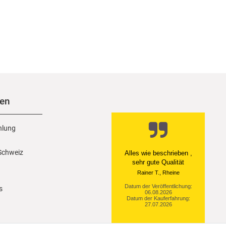
nen
hlung
 Schweiz
Ein einfach toller Service
- prompte Lieferung und
sogar mit Pflegehinweis!
Datum der Veröffentlichung:
s
05.08.2026
Datum der Kauferfahrung:
29.07.2026