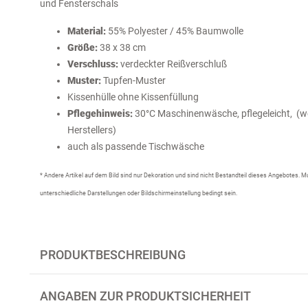
und Fensterschals
Material:
55% Polyester / 45% Baumwolle
Größe:
38 x 38 cm
Verschluss:
verdeckter Reißverschluß
Muster:
Tupfen-Muster
Kissenhülle ohne Kissenfüllung
Pflegehinweis:
30°C Maschinenwäsche, pflegeleicht, (we
Herstellers)
auch als passende Tischwäsche
* Andere Artikel auf dem Bild sind nur Dekoration und sind nicht Bestandteil dieses Angebotes.
unterschiedliche Darstellungen oder Bildschirmeinstellung bedingt sein.
PRODUKTBESCHREIBUNG
ANGABEN ZUR PRODUKTSICHERHEIT