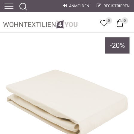
ANMELDEN
REGISTRIEREN
0
0
-
20
%