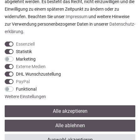
abgelehnt werden. Es besteht das Recht, nicht einzuwilligen und die
Ein einfach toller Service - prompte Lieferung und
Einwilligung zu einem späteren Zeitpunkt zu ändern oder zu
sogar mit Pflegehinweis!
widerrufen. Beachten Sie unser
Impressum
und weitere Hinweise
Datum der Veröffentlichung: 05.08.2026
Datum der Kauferfahrung: 29.07.2026
zur Verwendung personenbezogener Daten in unserer
Daten­schutz­
erklärung
.
Essenziell
Statistik
Marketing
922 Bewertungen
Externe Medien
DHL Wunschzustellung
PayPal
Funktional
Weitere Einstellungen
Alle akzeptieren
* Alle Preise verstehen sich inkl. gesetzl. MwSt. zzgl.
Versandkosten
Alle ablehnen
© copyright 2013-2026 Wohntextilien4You GmbH / Alle Rechte vorbehalten /
Auswahl akzeptieren