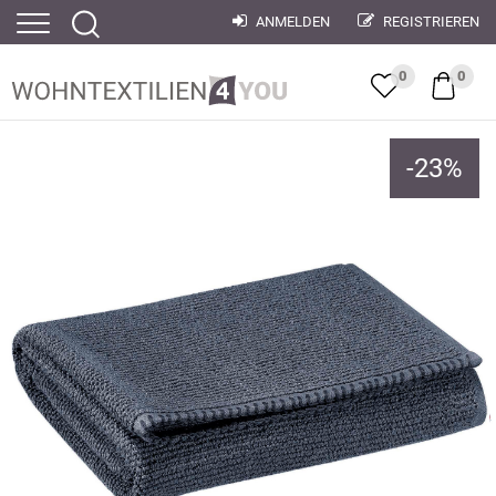
ANMELDEN
REGISTRIEREN
0
0
-
23
%