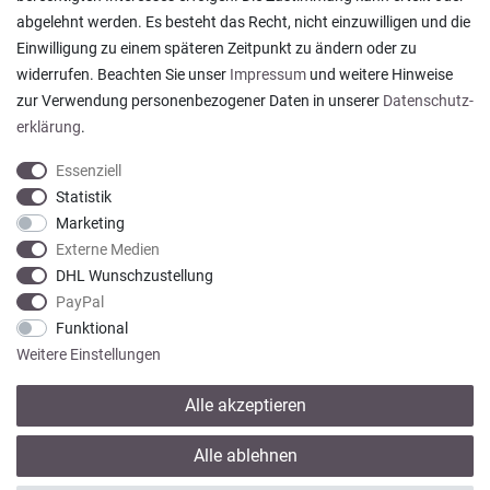
abgelehnt werden. Es besteht das Recht, nicht einzuwilligen und die
Ein einfach toller Service - prompte Lieferung und
Einwilligung zu einem späteren Zeitpunkt zu ändern oder zu
sogar mit Pflegehinweis!
widerrufen. Beachten Sie unser
Impressum
und weitere Hinweise
Datum der Veröffentlichung: 05.08.2026
Datum der Kauferfahrung: 29.07.2026
zur Verwendung personenbezogener Daten in unserer
Daten­schutz­
erklärung
.
Essenziell
Statistik
Marketing
922 Bewertungen
Externe Medien
DHL Wunschzustellung
PayPal
Funktional
Weitere Einstellungen
Alle akzeptieren
* Alle Preise verstehen sich inkl. gesetzl. MwSt. zzgl.
Versandkosten
Alle ablehnen
© copyright 2013-2026 Wohntextilien4You GmbH / Alle Rechte vorbehalten /