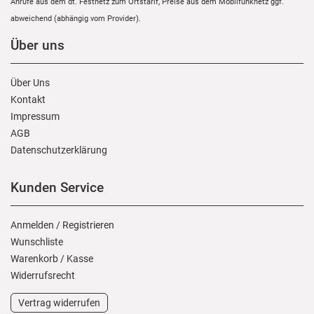
Anrufe aus dem dt. Festnetz zum Ortstarif, Preise aus dem Mobilfunknetz ggf.
abweichend (abhängig vom Provider).
Über uns
Über Uns
Kontakt
Impressum
AGB
Daten­schutz­erklärung
Kunden Service
Anmelden
/
Registrieren
Wunschliste
Warenkorb
/
Kasse
Widerrufs­recht
Vertrag widerrufen