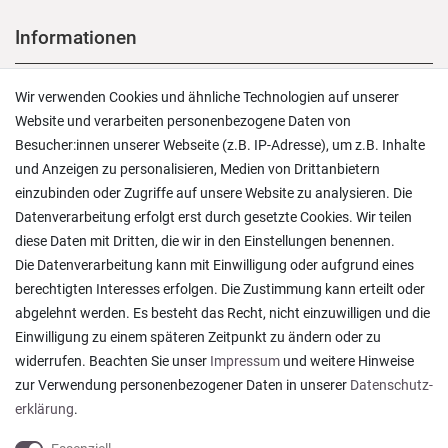
Informationen
Versand und Zahlung
Wir verwenden Cookies und ähnliche Technologien auf unserer
Rücksendungen
Website und verarbeiten personenbezogene Daten von
Lieferung in die Schweiz
Besucher:innen unserer Webseite (z.B. IP-Adresse), um z.B. Inhalte
Pflegesymbole
und Anzeigen zu personalisieren, Medien von Drittanbietern
Lagerverkauf
einzubinden oder Zugriffe auf unsere Website zu analysieren. Die
Ratgeber & News
Datenverarbeitung erfolgt erst durch gesetzte Cookies. Wir teilen
diese Daten mit Dritten, die wir in den Einstellungen benennen.
Die Datenverarbeitung kann mit Einwilligung oder aufgrund eines
berechtigten Interesses erfolgen. Die Zustimmung kann erteilt oder
abgelehnt werden. Es besteht das Recht, nicht einzuwilligen und die
Alles wie beschrieben , sehr gute Qualität
Einwilligung zu einem späteren Zeitpunkt zu ändern oder zu
Rainer T., Rheine
widerrufen. Beachten Sie unser
Impressum
und weitere Hinweise
Datum der Veröffentlichung: 06.08.2026
Datum der Kauferfahrung: 27.07.2026
zur Verwendung personenbezogener Daten in unserer
Daten­schutz­
erklärung
.